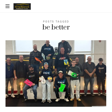
RC
FUN
POSTS TAGGED
be better
RACER
IN
DER
MODELLSPORT
ARENA
VELBERT